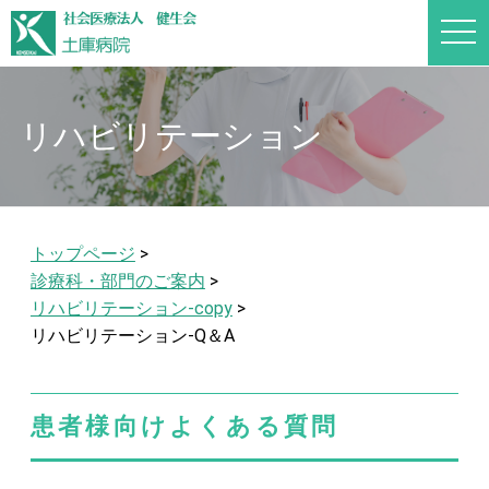
t
o
g
g
l
e
n
リハビリテーション
a
v
i
g
a
t
i
トップページ
>
o
n
診療科・部門のご案内
>
リハビリテーション-copy
>
リハビリテーション-Q＆A
患者様向けよくある質問