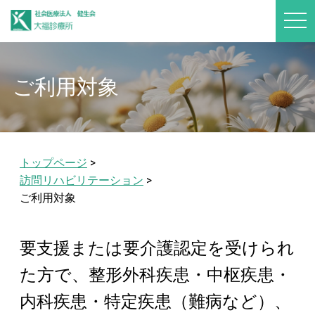
t
o
g
g
l
e
ご利用対象
n
a
v
i
g
a
t
i
トップページ
>
o
n
訪問リハビリテーション
>
ご利用対象
要支援または要介護認定を受けられ
た方で、整形外科疾患・中枢疾患・
内科疾患・特定疾患（難病など）、