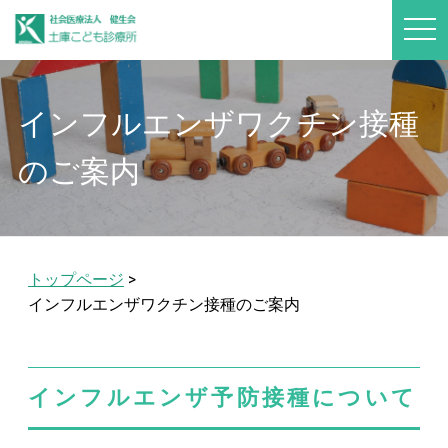
t
o
g
g
l
e
インフルエンザワクチン接種
n
a
v
i
のご案内
g
a
t
i
o
n
トップページ
>
インフルエンザワクチン接種のご案内
インフルエンザ予防接種について